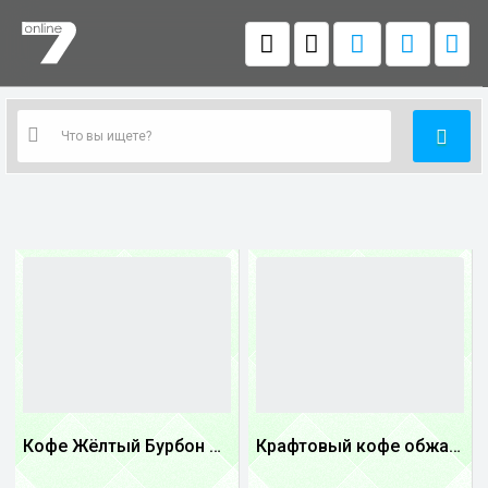
Кофе Жёлтый Бурбон Бразилия
Крафтовый кофе обжареный купаж арабики 5...
1
1