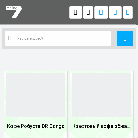
Кофе Робуста DR Congo
Крафтовый кофе обжареный купаж арабики 3...
1
1