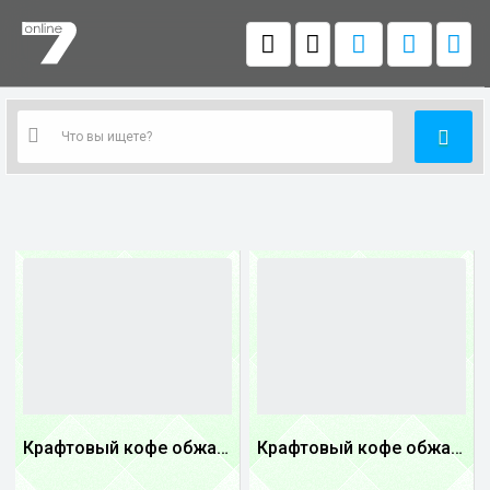
Крафтовый кофе обжареный купаж арабики 5...
Крафтовый кофе обжареный Танзания
1
1