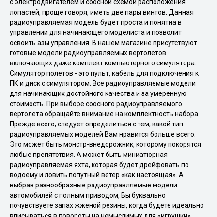
с электродвигателем и соосной схемой расположения
лопастей, проще говоря, иметь две пары винтов. Данная
радиоуправляемая модель будет проста и понятна в
управлении для начинающего моделиста и позволит
освоить азы управления. В нашем магазине присутствуют
готовые модели радиоуправляемых вертолетов
включающих даже комплект компьютерного симулятора.
Симулятор полетов - это пульт, кабель для подключения к
ПК и диск с симулятором. Все радиоуправляемые модели
для начинающих достойного качества и за умеренную
стоимость. При выборе соосного радиоуправляемого
вертолета обращайте внимание на комплектность набора.
Прежде всего, следует определиться с тем, какой тип
радиоуправляемых моделей Вам нравится больше всего.
Это может быть монстр-внедорожник, которому покорятся
любые препятствия. А может быть миниатюрная
радиоуправляемая яхта, которая будет дрейфовать по
водоему и ловить попутный ветер «как настоящая». А
выбрав разнообразные радиоуправляемые модели
автомобилей с полным приводом, Вы буквально
почувствуете запах жженой резины, когда будете идеально
вписываться в повороты на немыслимых для «игрушки»