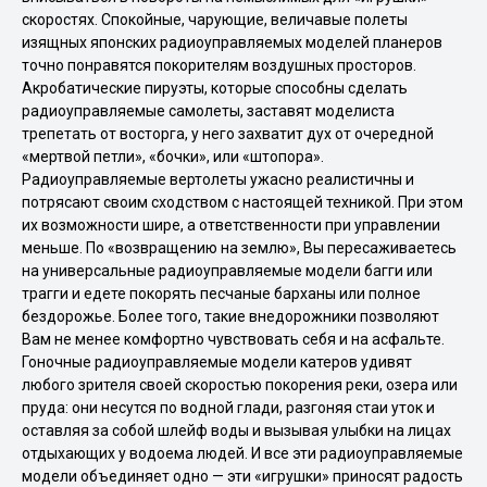
скоростях. Спокойные, чарующие, величавые полеты
изящных японских радиоуправляемых моделей планеров
точно понравятся покорителям воздушных просторов.
Акробатические пируэты, которые способны сделать
радиоуправляемые самолеты, заставят моделиста
трепетать от восторга, у него захватит дух от очередной
«мертвой петли», «бочки», или «штопора».
Радиоуправляемые вертолеты ужасно реалистичны и
потрясают своим сходством с настоящей техникой. При этом
их возможности шире, а ответственности при управлении
меньше. По «возвращению на землю», Вы пересаживаетесь
на универсальные радиоуправляемые модели багги или
трагги и едете покорять песчаные барханы или полное
бездорожье. Более того, такие внедорожники позволяют
Вам не менее комфортно чувствовать себя и на асфальте.
Гоночные радиоуправляемые модели катеров удивят
любого зрителя своей скоростью покорения реки, озера или
пруда: они несутся по водной глади, разгоняя стаи уток и
оставляя за собой шлейф воды и вызывая улыбки на лицах
отдыхающих у водоема людей. И все эти радиоуправляемые
модели объединяет одно — эти «игрушки» приносят радость