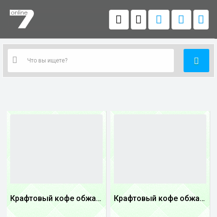
Крафтовый кофе обжареный купаж арабики 3...
Крафтовый кофе обжареный купаж арабики 5...
1
1