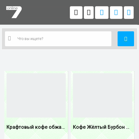
Крафтовый кофе обжареный купаж арабики 5...
Кофе Жёлтый Бурбон Бразилия
1
1