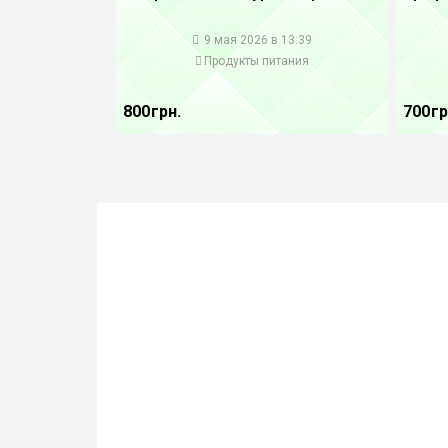
1
1
9 мая 2026 в 13:39
Продукты питания
800 грн.
700 гр