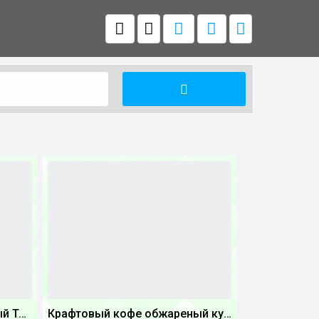
Крафтовый кофе обжареный Танзания
Крафтовый кофе обжареный купаж арабики 5...