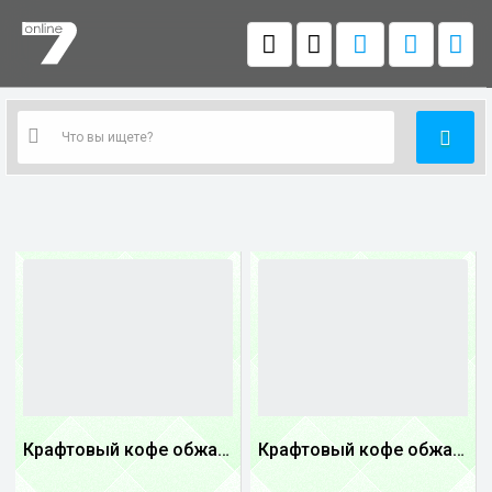
Крафтовый кофе обжареный купаж арабики 3...
Крафтовый кофе обжареный купаж арабики 5...
1
1