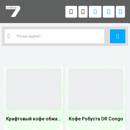
Крафтовый кофе обжареный купаж арабики 3...
Кофе Робуста DR Congo
1
1