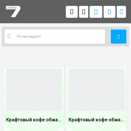
Крафтовый кофе обжареный купаж арабики 5...
Крафтовый кофе обжареный Танзания
1
1