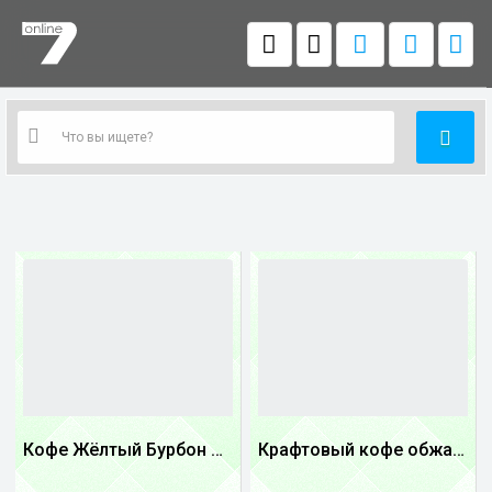
Кофе Жёлтый Бурбон Бразилия
Крафтовый кофе обжареный купаж арабики 3...
1
1