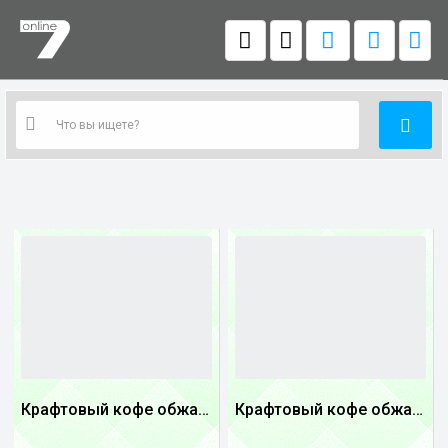
Крафтовый кофе обжареный Танзания
Крафтовый кофе обжареный купаж арабики 3...
1
1