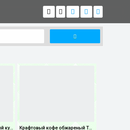
Крафтовый кофе обжареный купаж арабики 3...
Крафтовый кофе обжареный Танзания