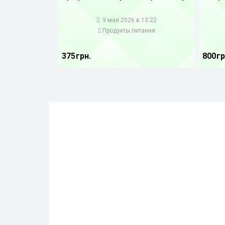
1
1
9 мая 2026 в 13:22
Продукты питания
375 грн.
800 гр