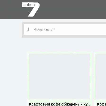
Крафтовый кофе обжареный купаж арабики 5...
Кофе