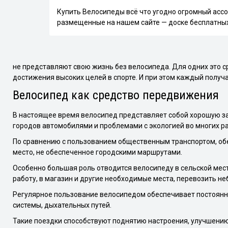
Купить Велосипеды всё что угодно огромный асс
размещенные на нашем сайте — доске бесплатны
не представляют свою жизнь без велосипеда. Для одних это с
достижения высоких целей в спорте. И при этом каждый получа
Велосипед как средство передвижения
В настоящее время велосипед представляет собой хорошую зам
городов автомобилями и проблемами с экологией во многих р
По сравнению с пользованием общественным транспортом, об
место, не обеспеченное городскими маршрутами.
Особенно большая роль отводится велосипеду в сельской мес
работу, в магазин и другие необходимые места, перевозить не
Регулярное пользование велосипедом обеспечивает постоянну
системы, дыхательных путей.
Такие поездки способствуют поднятию настроения, улучшению 