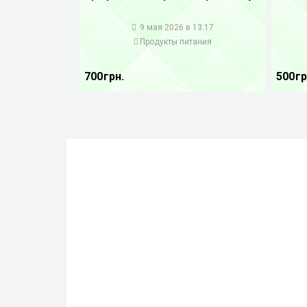
1
1
9 мая 2026 в 13:17
Продукты питания
700 грн.
500 гр