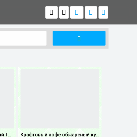
Крафтовый кофе обжареный Танзания
Крафтовый кофе обжареный купаж арабики 5...