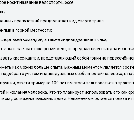
 носит название велоспорт-шоссе;
сс;
ых препятствий предполагает вид спорта триал;
ми в горной местности;
рт всей командой, а также индивидуальная гонка;
аключается в покорении мест, непредназначенных для использ
 кросс-кантри, представляющий собой гонки на пересечённой
и иметь как можно больше опыта. Важным моментом является соо
 подобран с учётом индивидуальных особенностей человека, в пр
рушки, спустя примерно 100 лет им стали пользоваться в практичес
ей и желания человека. Кто-то планирует использовать его как с
ством достижения высоких целей. Неизменным остаётся польза и 