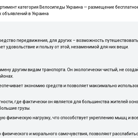
ортимент категория Велосипеды Украина — размещение бесплатное
х объявлений в Украина
редство передвижения, для других – возможность путешествовать
ет удовольствие и пользу от этой, незаменимой для них вещи.
ену другим видам транспорта. Он экологически чистый, не создаё
айонах.
еспечивает экономию средств и позволяет максимально использо
тности, где фактически он является для большинства жителей осн
большие грузы.
ю физическую нагрузку, что способствует укреплению мышц и все
физического и морального самочувствия, позволяют расслабиться