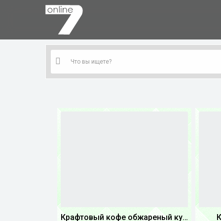
Крафтовый кофе обжареный купаж арабики 3...
К