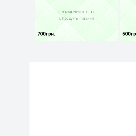
1
1
9 мая 2026 в 13:17
Продукты питания
700 грн.
500 гр