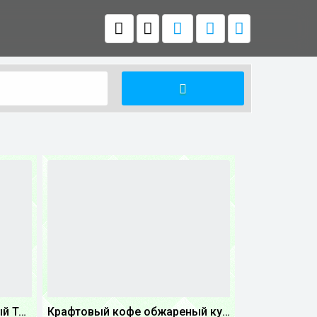
Крафтовый кофе обжареный Танзания
Крафтовый кофе обжареный купаж арабики 5...