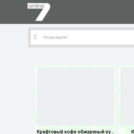
Крафтовый кофе обжареный купаж арабики 3...
К