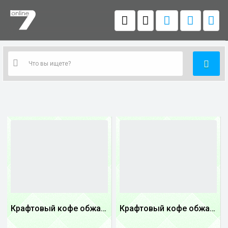
Крафтовый кофе обжареный Танзания
Крафтовый кофе обжареный купаж арабики 3...
1
1