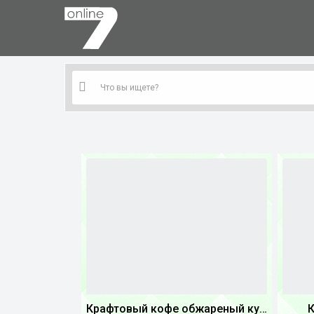
Крафтовый кофе обжареный купаж арабики 5...
К