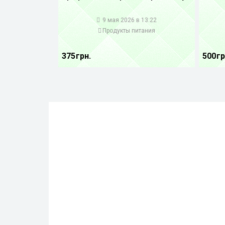
1
1
9 мая 2026 в 13:22
Продукты питания
375 грн.
500 гр