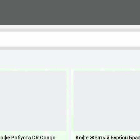
офе Робуста DR Congo
Кофе Жёлтый Бурбон Бра