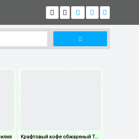
зилия
Крафтовый кофе обжареный Танзания