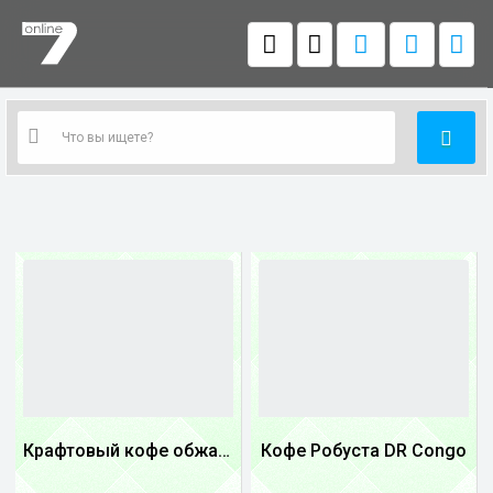
Крафтовый кофе обжареный купаж арабики 5...
Кофе Робуста DR Congo
1
1