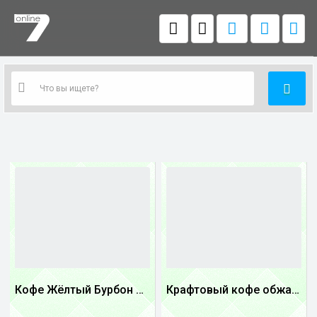
Кофе Жёлтый Бурбон Бразилия
Крафтовый кофе обжареный купаж арабики 3...
1
1