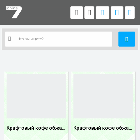
Крафтовый кофе обжареный купаж арабики 3...
Крафтовый кофе обжареный купаж арабики 5...
1
1