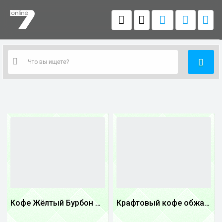
Кофе Жёлтый Бурбон Бразилия
Крафтовый кофе обжареный купаж арабики 3...
1
1