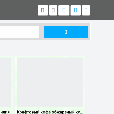
зилия
Крафтовый кофе обжареный купаж арабики 5...