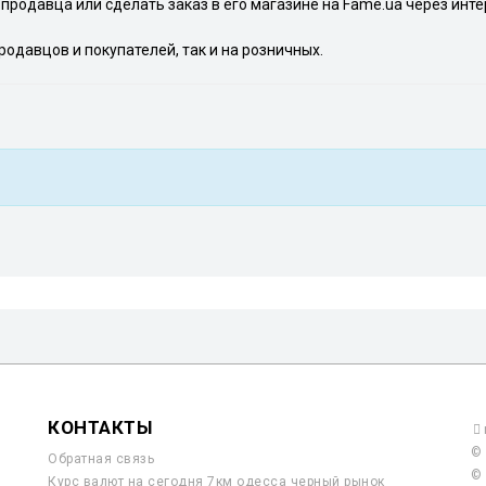
продавца или сделать заказ в его магазине на Fame.ua через инте
одавцов и покупателей, так и на розничных.
КОНТАКТЫ
© 
Обратная связь
© 
Курс валют на сегодня 7км одесса черный рынок