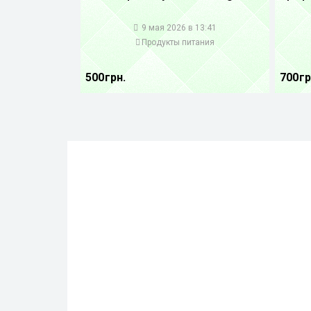
1
1
9 мая 2026 в 13:41
Продукты питания
500 грн.
700 гр