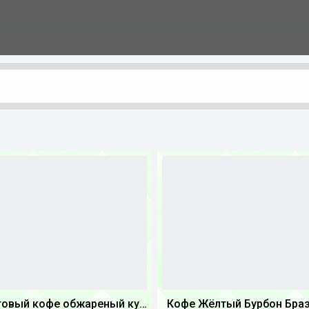
Крафтовый кофе обжареный купаж арабики 3...
Кофе Жёлтый Бурбон Бра