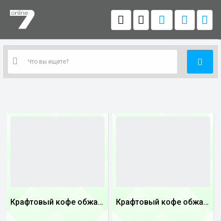
Крафтовый кофе обжареный купаж арабики 3...
Крафтовый кофе обжареный Танзания
1
1