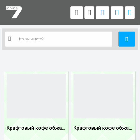
Крафтовый кофе обжареный купаж арабики 5...
Крафтовый кофе обжареный Танзания
1
1