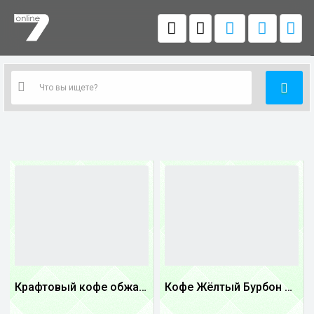
Крафтовый кофе обжареный купаж арабики 5...
Кофе Жёлтый Бурбон Бразилия
1
1