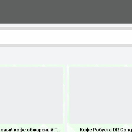
Крафтовый кофе обжареный Танзания
Кофе Робуста DR Con