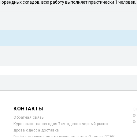
 орендных складов, всю работу выполняет практически 1 человек.
КОНТАКТЫ
© 
Обратная связь
© 
Курс валют на сегодня 7км одесса черный рынок
дрова одесса доставка
График отключения выключения света Одесса ДТЭК