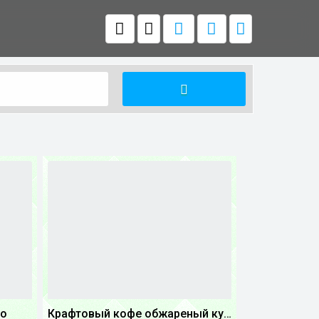
go
Крафтовый кофе обжареный купаж арабики 3...