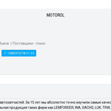
MOTOROL
Львов
Поставщики - поиск
+380(97)278-21-25
ин автозапчастей. За 15 лет мы абсолютно точно изучили самые ка
альная продукция таких фирм как LEMFORDER; INA; SACHS; LUK; TR