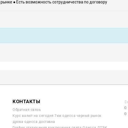
рынке ● Есть возможность сотрудничества по договору
КОНТАКТЫ
© 
Обратная связь
© 
Курс валют на сегодня 7км одесса черный рынок
дрова одесса доставка
График отключения выключения света Одесса ДТЭК