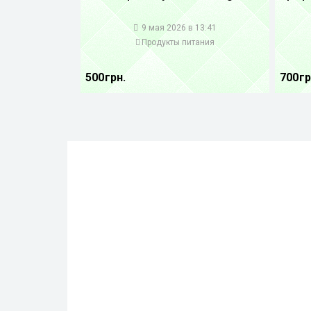
1
1
9 мая 2026 в 13:41
Продукты питания
500 грн.
700 гр