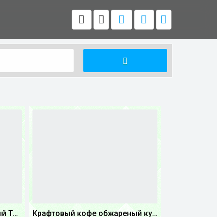
Крафтовый кофе обжареный Танзания
Крафтовый кофе обжареный купаж арабики 5...