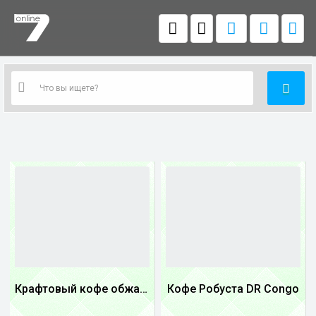
Крафтовый кофе обжареный купаж арабики 3...
Кофе Робуста DR Congo
1
1