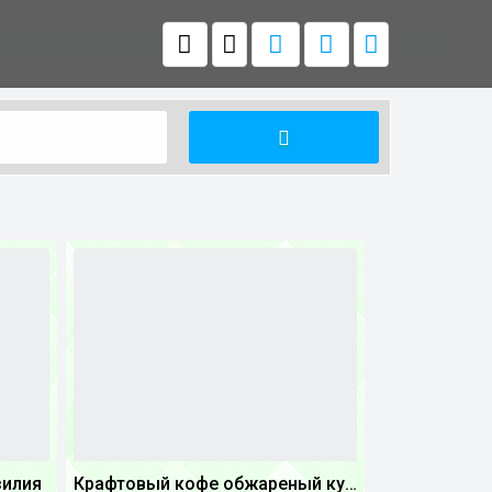
зилия
Крафтовый кофе обжареный купаж арабики 5...