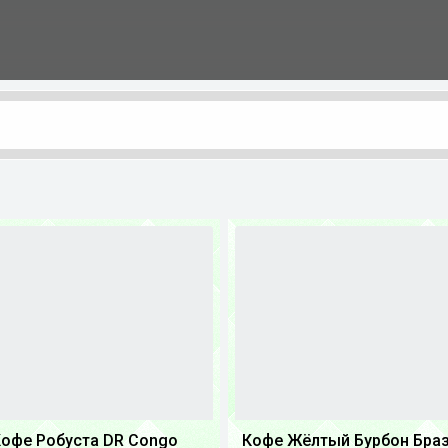
офе Робуста DR Congo
Кофе Жёлтый Бурбон Бра