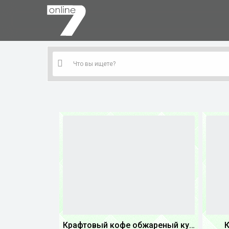
Крафтовый кофе обжареный купаж арабики 3...
К