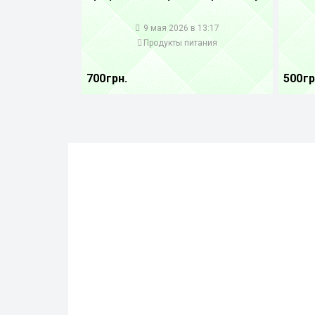
1
1
9 мая 2026 в 13:17
Продукты питания
700 грн.
500 гр