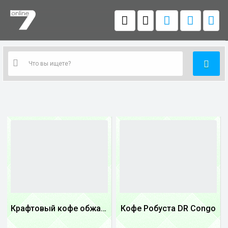
Крафтовый кофе обжареный купаж арабики 3...
Кофе Робуста DR Congo
1
1