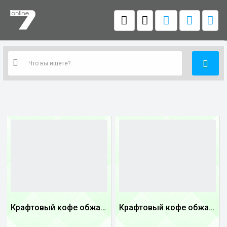
Крафтовый кофе обжареный Танзания
Крафтовый кофе обжареный купаж арабики 5...
1
1