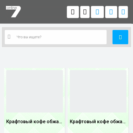
Крафтовый кофе обжареный Танзания
Крафтовый кофе обжареный купаж арабики 3...
1
1