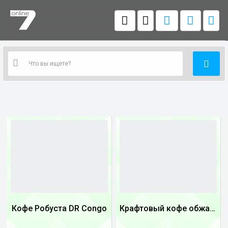
Кофе Робуста DR Congo
Крафтовый кофе обжареный купаж арабики 3...
1
1