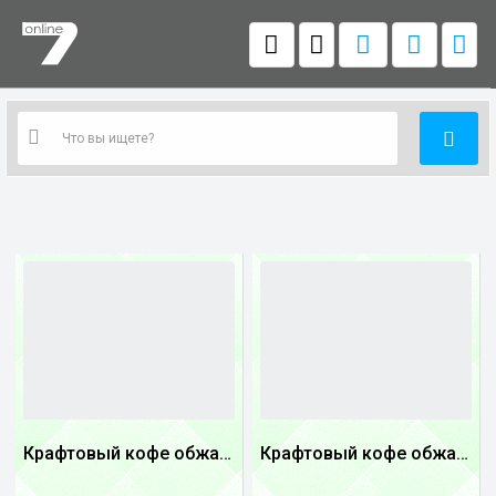
Крафтовый кофе обжареный Танзания
Крафтовый кофе обжареный купаж арабики 5...
1
1