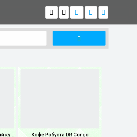
Крафтовый кофе обжареный купаж арабики 5...
Кофе Робуста DR Congo