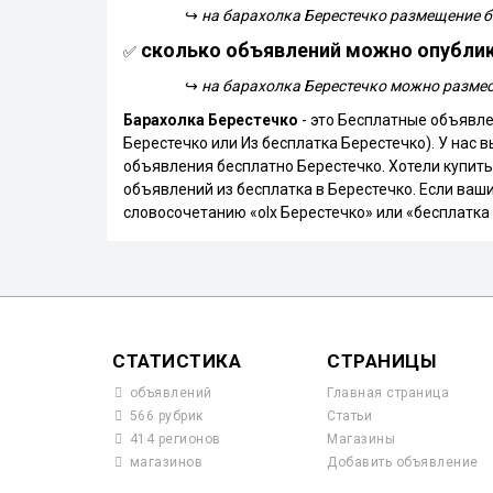
↪
на барахолка Берестечко размещение 
сколько объявлений можно опублик
✅
↪
на барахолка Берестечко можно размес
Барахолка Берестечко
- это Бесплатные объявле
Берестечко или Из бесплатка Берестечко). У нас 
объявления бесплатно Берестечко. Хотели купить
объявлений из бесплатка в Берестечко. Если ваши
словосочетанию «olx Берестечко» или «бесплатка
СТАТИСТИКА
СТРАНИЦЫ
объявлений
Главная страница
566 рубрик
Статьи
414 регионов
Магазины
магазинов
Добавить объявление