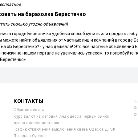
бесплатное
овать на барахолка Берестечко
тить сколько угодно объявлений
ния в городе Берестечко удобный способ купить или продать любую
вы можете найти объявления от частных лиц и компаний в городе Б
 на olx Берестечко? - у нас дешевле! Это все частные объявления
 поиски на нашем портале не увенчались успехом, то попробуйте по
 Берестечко».
КОНТАКТЫ
© 
Обратная связь
© 
Курс валют на сегодня 7км одесса черный рынок
дрова одесса доставка
График отключения выключения света Одесса ДТЭК
Погода в Одессе