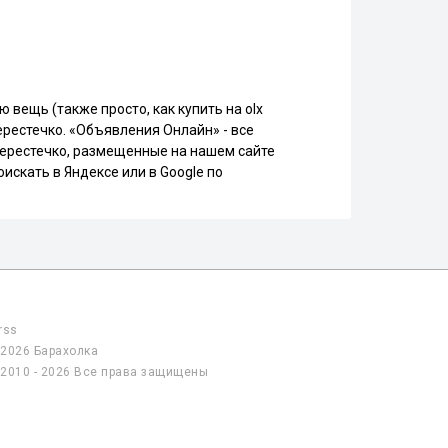
 вещь (также просто, как купить на olx
ерестечко. «Объявления Онлайн» - все
 Берестечко, размещенные на нашем сайте
искать в Яндексе или в Google по
rss
2026 Барахолка
2010 - 2026 Все права защищены