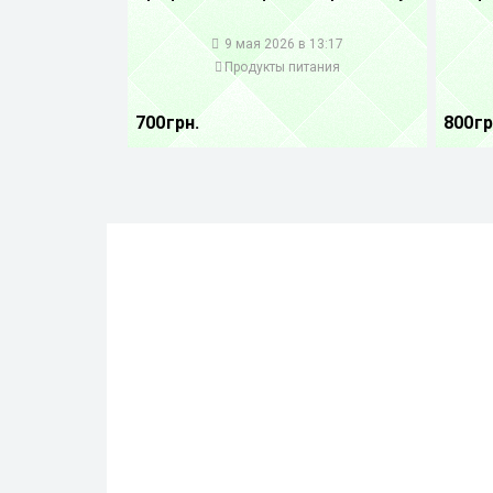
1
1
9 мая 2026 в 13:17
Продукты питания
700 грн.
800 гр