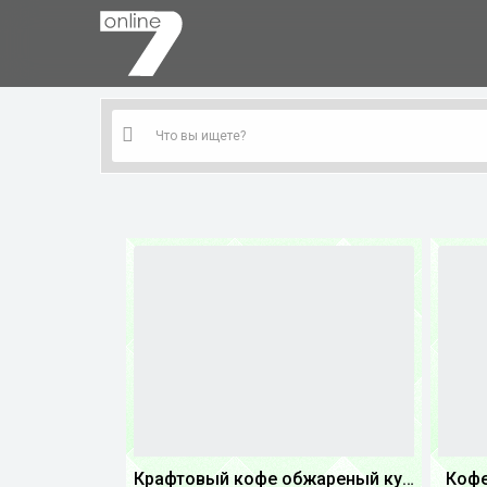
Крафтовый кофе обжареный купаж арабики 3...
Кофе