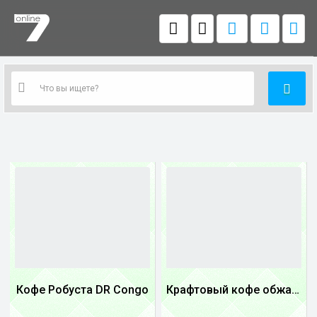
Кофе Робуста DR Congo
Крафтовый кофе обжареный купаж арабики 5...
1
1