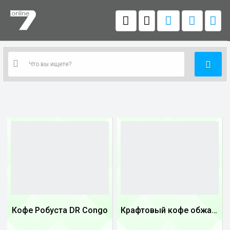
Кофе Робуста DR Congo
Крафтовый кофе обжареный купаж арабики 5...
1
1