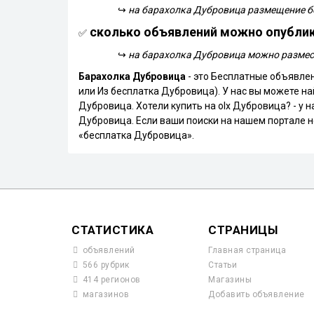
↪
на барахолка Дубровица размещение б
сколько объявлений можно опублик
✅
↪
на барахолка Дубровица можно размес
Барахолка Дубровица
- это Бесплатные объявлен
или Из бесплатка Дубровица). У нас вы можете н
Дубровица. Хотели купить на olx Дубровица? - у
Дубровица. Если ваши поиски на нашем портале не
«бесплатка Дубровица».
СТАТИСТИКА
СТРАНИЦЫ
объявлений
Главная страница
566 рубрик
Статьи
414 регионов
Магазины
магазинов
Добавить объявление