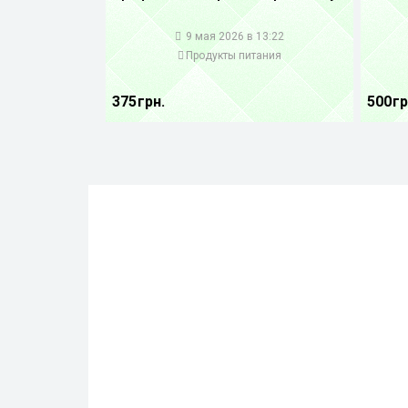
1
1
9 мая 2026 в 13:22
Продукты питания
375 грн.
500 гр