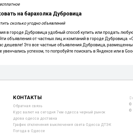
есплатное
овать на барахолка Дубровица
тить сколько угодно объявлений
ия в городе Дубровица удобный способ купить или продать любую 
айти объявления от частных лиц и компаний в городе Дубровица. 
 нас дешевле! Это все частные объявления Дубровица, размещенны
 увенчались успехом, то попробуйте поискать в Яндексе или в Goo
КОНТАКТЫ
© 
Обратная связь
© 
Курс валют на сегодня 7км одесса черный рынок
дрова одесса доставка
График отключения выключения света Одесса ДТЭК
Погода в Одессе