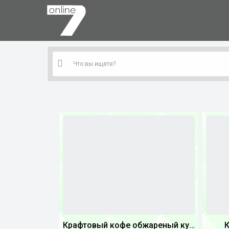
Крафтовый кофе обжареный купаж арабики 5...
К