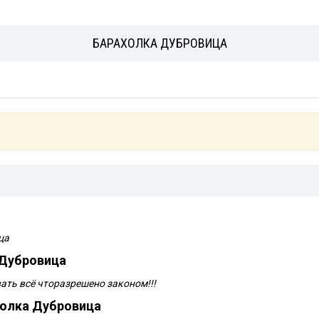
БАРАХОЛКА ДУБРОВИЦА
ца
 Дубровица
ть всё чторазрешено законом!!!
холка Дубровица