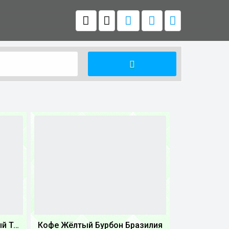
Крафтовый кофе обжареный Танзания
Кофе Жёлтый Бурбон Бразилия