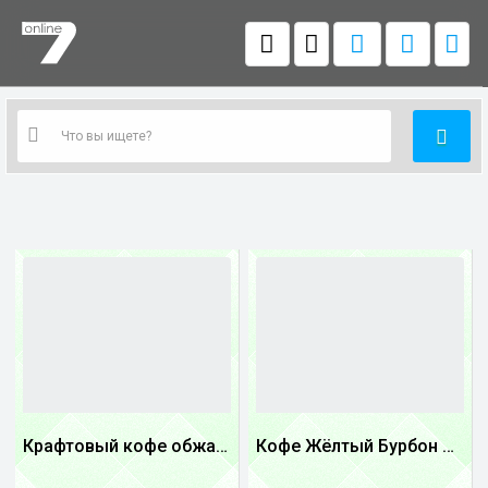
Крафтовый кофе обжареный купаж арабики 5...
Кофе Жёлтый Бурбон Бразилия
1
1