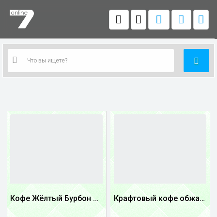
Кофе Жёлтый Бурбон Бразилия
Крафтовый кофе обжареный купаж арабики 5...
1
1