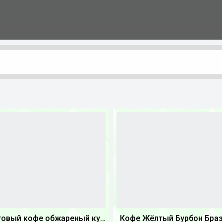
Крафтовый кофе обжареный купаж арабики 5...
Кофе Жёлтый Бурбон Бра