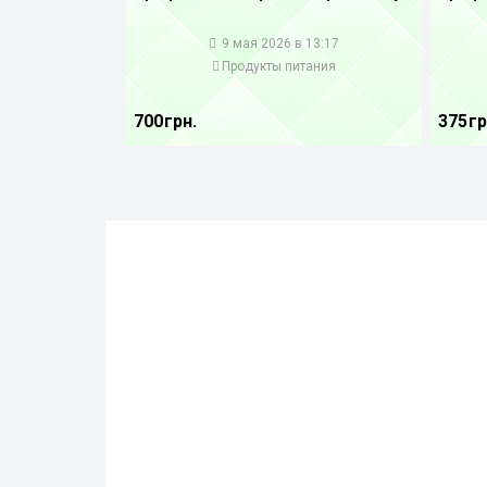
1
1
9 мая 2026 в 13:17
Продукты питания
700 грн.
375 гр