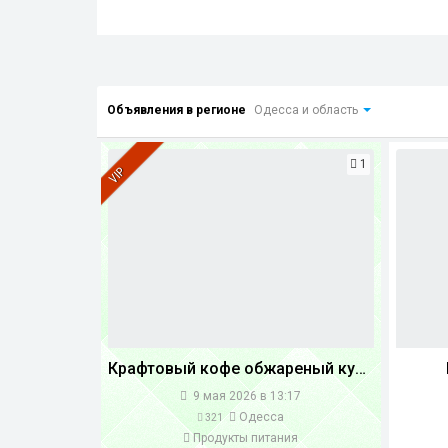
Объявления в регионе
Одесса и область
1
VIP
Крафтовый кофе обжареный купаж арабики 30 робусты 70 (1 кг.)
9 мая 2026 в 13:17
Одесса
321
Продукты питания