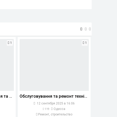
1
1
DFI: батареї, блоки живлення та матриці для ноутбуків HP, ASUS, ACER, DELL, LENOVO
Обслуговування та ремонт техніки
12 сентября 2025 в 16:06
Одесса
119
Ремонт, строительство