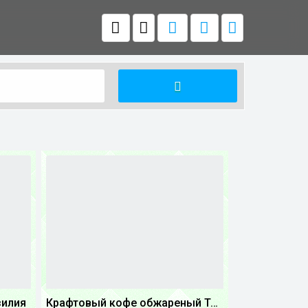
зилия
Крафтовый кофе обжареный Танзания