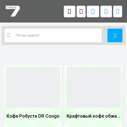
Кофе Робуста DR Congo
Крафтовый кофе обжареный купаж арабики 5...
1
1