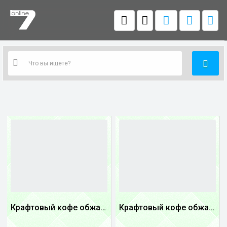
Крафтовый кофе обжареный купаж арабики 3...
Крафтовый кофе обжареный Танзания
1
1