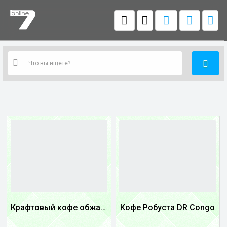
Крафтовый кофе обжареный купаж арабики 3...
Кофе Робуста DR Congo
1
1