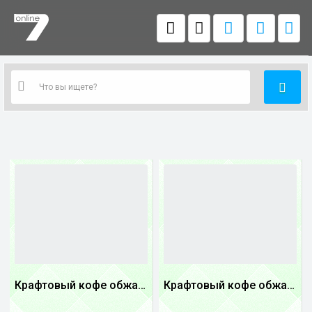
Крафтовый кофе обжареный купаж арабики 3...
Крафтовый кофе обжареный купаж арабики 5...
1
1