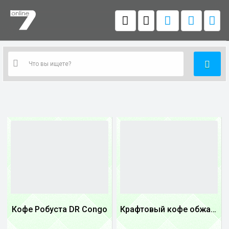
Кофе Робуста DR Congo
Крафтовый кофе обжареный Танзания
1
1