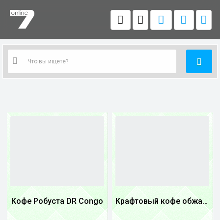
Кофе Робуста DR Congo
Крафтовый кофе обжареный Танзания
1
1