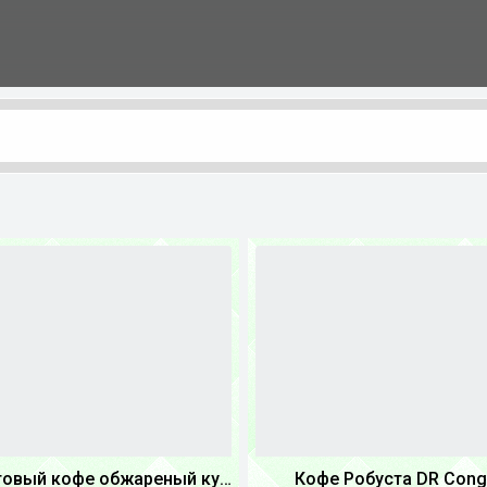
Крафтовый кофе обжареный купаж арабики 3...
Кофе Робуста DR Con