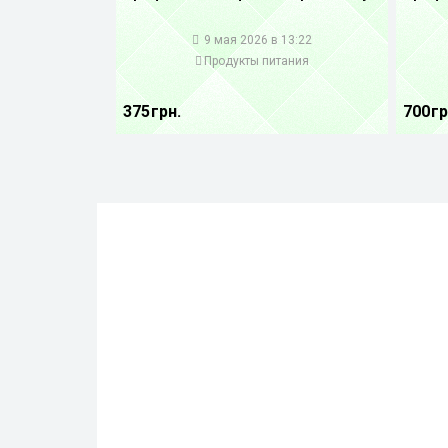
1
1
9 мая 2026 в 13:22
Продукты питания
375 грн.
700 гр