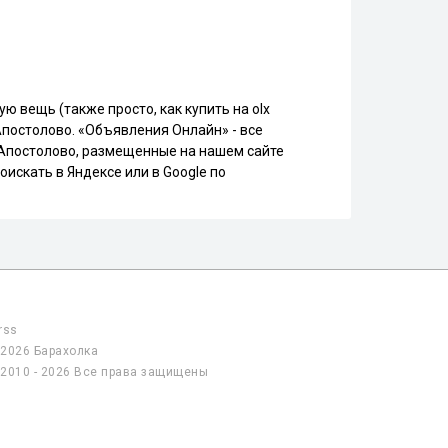
 вещь (также просто, как купить на olx
Апостолово. «Объявления Онлайн» - все
я Апостолово, размещенные на нашем сайте
искать в Яндексе или в Google по
rss
2026 Барахолка
2010 - 2026 Все права защищены