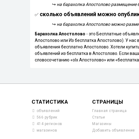
↪
на барахолка Апостолово размещение 
сколько объявлений можно опублик
✅
↪
на барахолка Апостолово можно разме
Барахолка Апостолово
- это Бесплатные объявле
Апостолово или Из бесплатка Апостолово). У нас
объявления бесплатно Апостолово. Хотели купить
объявлений из бесплатка в Апостолово. Если ваши
словосочетанию «olx Апостолово» или «бесплатка
СТАТИСТИКА
СТРАНИЦЫ
объявлений
Главная страница
566 рубрик
Статьи
414 регионов
Магазины
магазинов
Добавить объявление