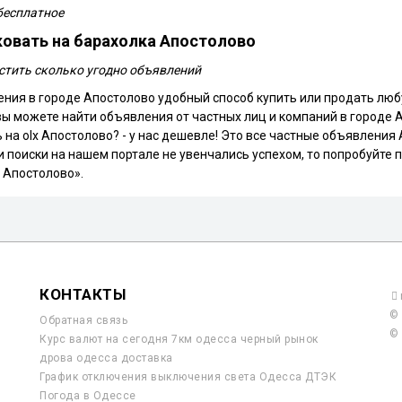
бесплатное
овать на барахолка Апостолово
стить сколько угодно объявлений
ния в городе Апостолово удобный способ купить или продать любую
 вы можете найти объявления от частных лиц и компаний в городе 
 на olx Апостолово? - у нас дешевле! Это все частные объявлени
 поиски на нашем портале не увенчались успехом, то попробуйте по
 Апостолово».
КОНТАКТЫ
© 
Обратная связь
© 
Курс валют на сегодня 7км одесса черный рынок
дрова одесса доставка
График отключения выключения света Одесса ДТЭК
Погода в Одессе