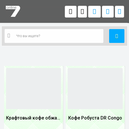
Крафтовый кофе обжареный купаж арабики 3...
Кофе Робуста DR Congo
1
1