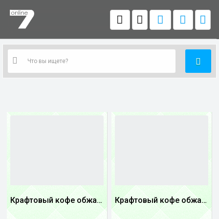
Крафтовый кофе обжареный купаж арабики 3...
Крафтовый кофе обжареный Танзания
1
1